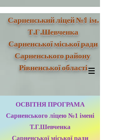
1
Сарненський ліцей №
ім.
Т.Г.Шевченка
Сарненської міської ради
Сарненського району
Рівненської області
ОСВІТНЯ ПРОГРАМА
Сарненського ліцею №1 імені
Т.Г.Шевченка
Сарненської міської ради