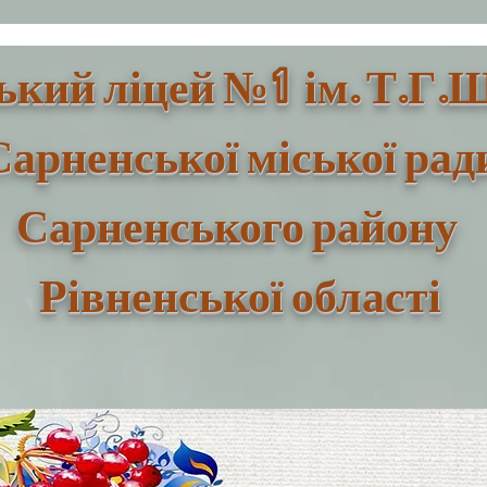
1
ький ліцей №
ім. Т.Г.
Сарненської міської рад
Сарненського району
Рівненської області