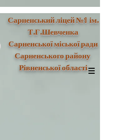
1
Сарненський ліцей №
ім.
Т.Г.Шевченка
Сарненської міської ради
Сарненського району
Рівненської області