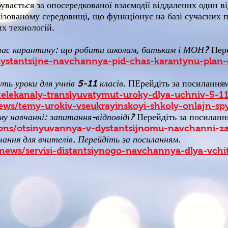
увається за опосередкованої взаємодії віддалених один в
лізованому середовищі, що функціонує на базі сучасних 
х технологій.
 час карантину: що робити школам, батькам і МОН?
Пере
dystantsijne-navchannya-pid-chas-karantynu-plan-di
ь уроки для учнів 5-11 класів.
ПЕрейдіть за посилання
telekanaly-translyuvatymut-uroky-dlya-uchniv-5-11-
news/temy-urokiv-vseukrayinskoyi-shkoly-onlajn-sp
у навчанні: запитання-відповіді?
Перейдіть за посилан
tions/otsinyuvannya-v-dystantsijnomu-navchanni-za
чання для вчителів. Перейдіть за посиланням.
a/news/servisi-distantsiynogo-navchannya-dlya-vchit