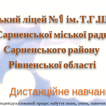
1
ький ліцей №
ім. Т.Г.
Сарненської міської рад
Сарненського району
Рівненської області
Дистанційне навчан
ндивідуалізований процес набуття знань, умінь, навичок 