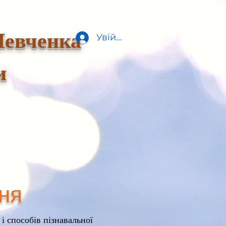
Шевченка
Увійти
и
ня
і способів пізнавальної