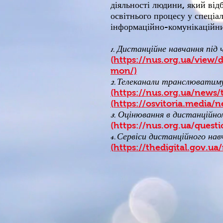
діяльності людини, який відб
освітнього процесу у спеціа
інформаційно-комунікаційни
1.
Дистанційне навчання під
(
https://nus.org.ua/view/
mon/)
2.
Т
елеканали транслюватимут
(
https://nus.org.ua/news/
(
https://osvitoria.media/
3.
Оцінювання в дистанційном
(
https://nus.org.ua/ques
4.
Сервіси дистанційного нав
(
https://thedigital.gov.u