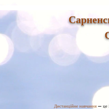
Сарненс
Дистанційне навчання
— це і