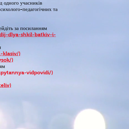
ід одного учасників
психолого-педагогічних та
йдіть за посиланням
j-dlya-shkil-batkiv-i-
м
klasiv/)
ysok/)
ням
pytannya-vidpovidi/)
eliv)