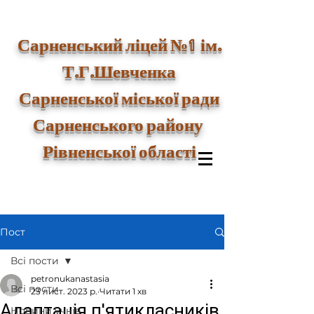
1
Сарненський ліцей №
ім.
Т.Г.Шевченка
Сарненської міської ради
Сарненського району
Рівненської області
Пост
Всі пости
petronukanastasia
Всі пости
23 лист. 2023 р.
Читати 1 хв
Адаптація п'ятикласників
Новини учнів