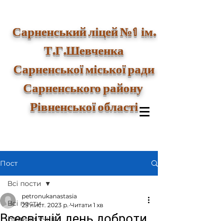
1
Сарненський ліцей №
ім.
Т.Г.Шевченка
Сарненської міської ради
Сарненського району
Рівненської області
Пост
Всі пости
petronukanastasia
Всі пости
23 лист. 2023 р.
Читати 1 хв
Всесвітній день доброти
Новини учнів