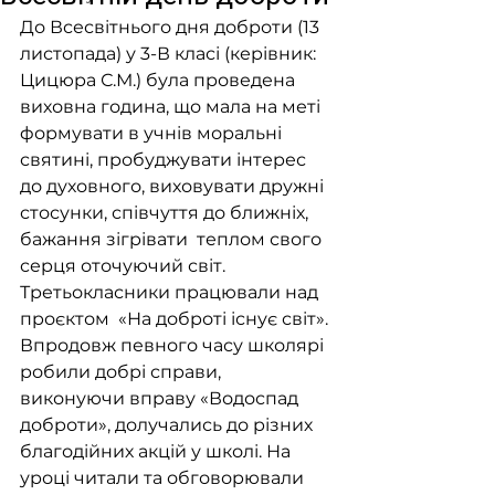
До Всесвітнього дня доброти (13 
листопада) у 3-В класі (керівник: 
Цицюра С.М.) була проведена 
виховна година, що мала на меті 
формувати в учнів моральні 
святині, пробуджувати інтерес 
до духовного, виховувати дружні 
стосунки, співчуття до ближніх, 
бажання зігрівати  теплом свого 
серця оточуючий світ.  
Третьокласники працювали над 
проєктом  «На доброті існує світ». 
Впродовж певного часу школярі 
робили добрі справи, 
виконуючи вправу «Водоспад 
доброти», долучались до різних 
благодійних акцій у школі. На 
уроці читали та обговорювали 