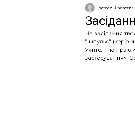
petronukanastasi
Засіданн
На засідання тво
"Імпульс" (керівн
Учителі на практ
застосуванням G