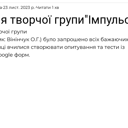
a
23 лист. 2023 р.
Читати 1 хв
я творчої групи"Імпуль
рчої групи
ик: Вінінчук О.Г.) було запрошено всіх бажаючих
иці вчилися створювати опитування та тести із 
oogle форм.