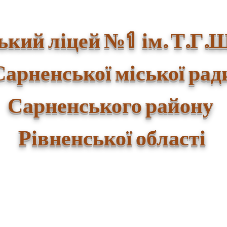
1
ький ліцей №
ім. Т.Г.
Сарненської міської рад
Сарненського району
Рівненської області