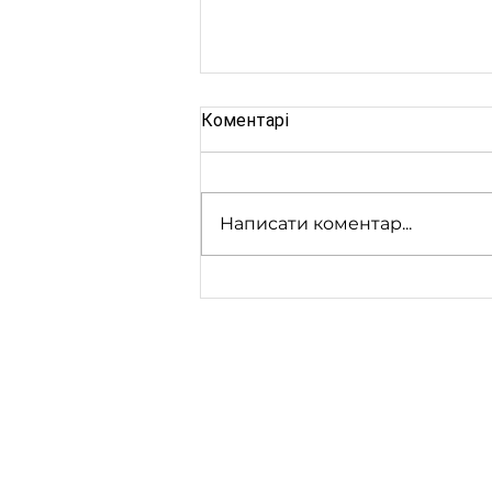
Коментарі
Написати коментар...
Шановні батьки майбутніх
першокласників!