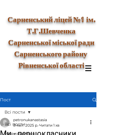
1
Сарненський ліцей №
ім.
Т.Г.Шевченка
Сарненської міської ради
Сарненського району
Рівненської області
Пост
Всі пости
petronukanastasia
Всі пости
8 квіт. 2025 р.
Читати 1 хв
Ми - першокласники
Новини учнів