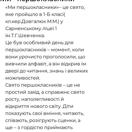
«Ми першокласники»– це свято, 
яке пройшло в 1-Б класі( 
кл.кер.Довгалюк М.М.) у 
Сарненському ліцеі 1 
ім.Т.Г.Шевченка.
Це був особливий день для 
першокласників – момент, коли 
вони урочисто проголосили, що 
вивчили алфавіт, а він відкрив їм 
двері до читання, знань і великих 
можливостей.
Свято першокласників – це не 
простий захід, а справжнє свято 
росту, наполегливості й 
відкриття нового світу. Діти 
показують свої вміння, читають, 
співають, розігрують сценки, а 
ще – з гордістю приймають 