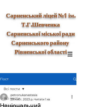
1
Сарненський ліцей №
ім.
Т.Г.Шевченка
Сарненської міської ради
Сарненського району
Рівненської області
Пост
Всі пости
petronukanastasia
Всі пости
23 лист. 2023 р.
Читати 1 хв
Національний
Новини учнів