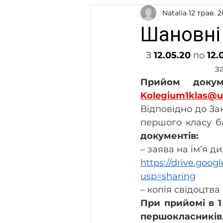
Natalia
12 трав. 2
Шановні
З 
12.05.20
 по 
12.
з
Прийом докум
Kolegium1klas@u
Відповідно до За
документів:
– заява на ім’я 
https://drive.go
usp=sharing
– копія свідоцтв
При прийомі в 1
першокласників