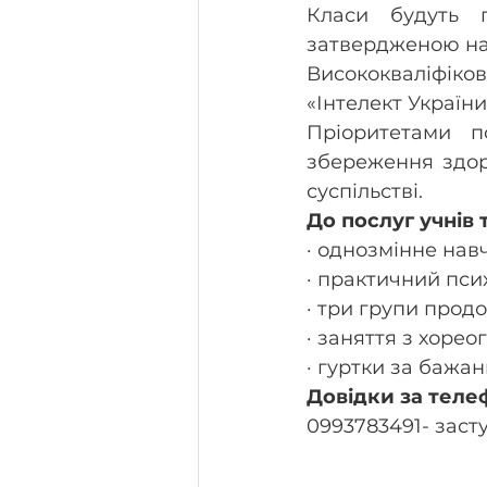
Класи будуть п
затвердженою нак
Висококваліфіко
«Інтелект України
Пріоритетами п
збереження здоро
суспільстві.
До послуг учнів т
·
однозмінне нав
·
практичний псих
·
три групи продо
·
заняття з хореог
·
гуртки за бажан
Довідки за теле
0993783491- заст