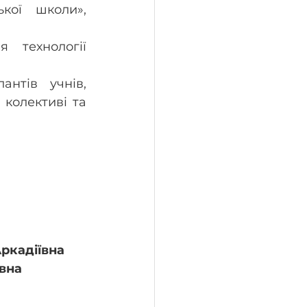
ої школи», 
 технології 
нтів учнів, 
колективі та 
Аркадіївна
вна