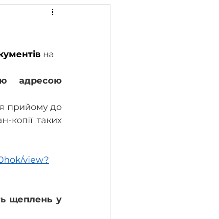
кументів
на 
поштовою адресою 
я прийому до 
першого класу батьки або особи, які їх заміняють, надають скан-копії таких 
0hok/view?
ть щеплень у 