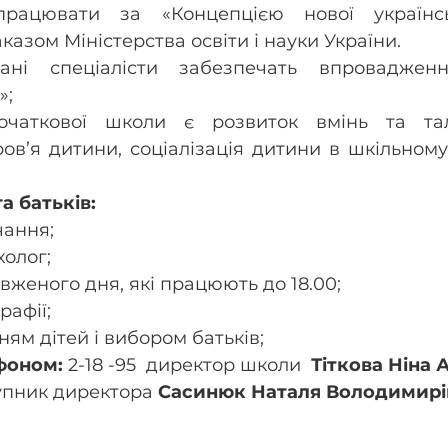
рацювати за «Концепцією нової українськ
азом Міністерства освіти і науки України.
вані спеціалісти забезпечать впровадження
»;
очаткової школи є розвиток вмінь та тала
в’я дитини, соціалізація дитини в шкільному 
а батьків:
чання;
олог;
вженого дня, які працюють до 18.00;
рафії;
ням дітей і вибором батьків;
фоном: 
2-18 -95  директор школи 
 Тіткова Ніна 
упник директора
 Сасинюк Наталя Володимирі