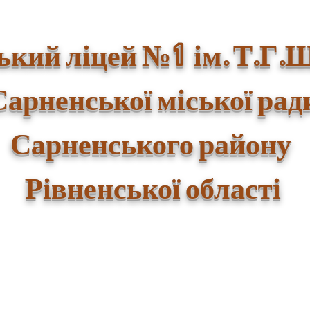
1
ький ліцей №
ім. Т.Г.
Сарненської міської рад
Сарненського району
Рівненської області