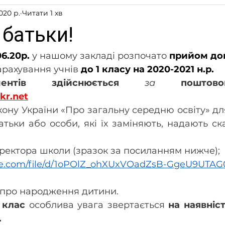
020 р.
Читати 1 хв
 батьки!
06.20р.
у нашому закладі розпочато
прийом до
арахування учнів 
до 1 класу на 2020-2021 н.р.
ентів  здійснюється 
за  
kr.net
кону України «Про загальну середню освіту» дл
директора школи (зразок за посиланням нижче); 
ogle.com/file/d/1oPOlZ_ohXUxVOadZsB-GgeU9UTAG
а про народження дитини.
 клас
 особлива увага звертається 
на наявніс
.