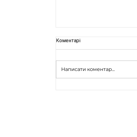
Коментарі
Написати коментар...
Шановні батьки майбутніх
першокласників!