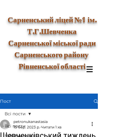
1
Сарненський ліцей №
ім.
Т.Г.Шевченка
Сарненської міської ради
Сарненського району
Рівненської області
Пост
Всі пости
petronukanastasia
Всі пости
10 бер. 2023 р.
Читати 1 хв
Шевченківський тиждень
Новини учнів